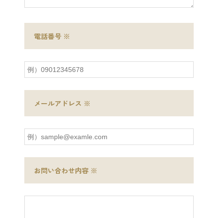
電話番号
※
トップページ
ぽすとめいとプラスのこと
非認知能力
メールアドレス
※
Be Mystyle Program
ぽすとめいとプラスの特色
園のこと
お問い合わせ内容
※
よくあるご質問
お知らせ