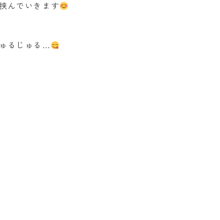
挟んでいきます
よくあるご質問
お知らせ
ゅるじゅる…
お問い合わせ
一時預かり予約