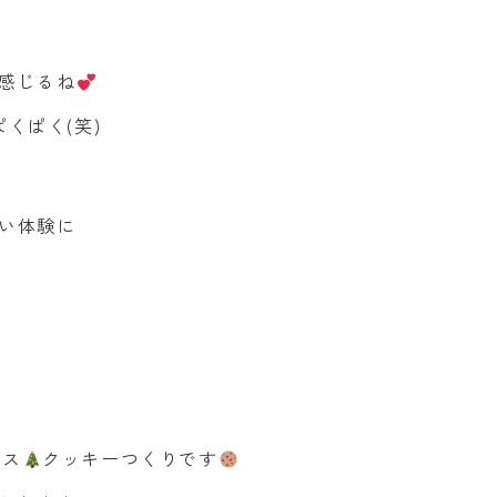
感じるね
くぱく(笑)
い体験に
ース
クッキーつくりです