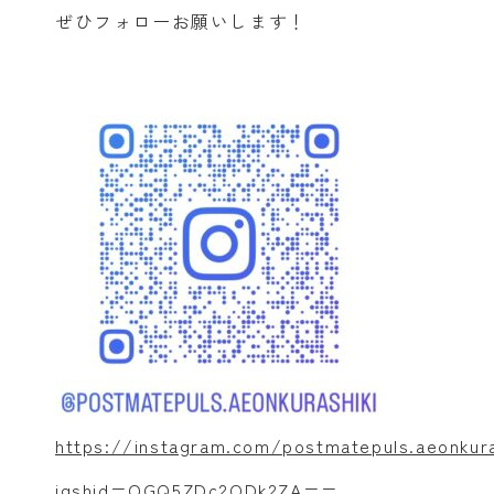
Be Mystyle Program
ぜひフォローお願いします！
ぽすとめいとプラスの特色
園のこと
よくあるご質問
お知らせ
お問い合わせ
一時預かり予約
https://instagram.com/postmatepuls.aeonkura
igshid=OGQ5ZDc2ODk2ZA==