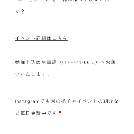
か？
イベント詳細はこちら
参加申込はお電話（086-441-0013）へお願
いいたします。
トップページ
Instagramでも園の様子やイベントの紹介な
ど毎日更新中です
ぽすとめいとプラスのこと
非認知能力